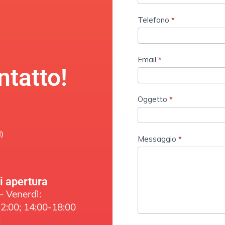
Telefono
*
Email
*
tatto!
Oggetto
*
)
Messaggio
*
di apertura
– Venerdì:
2:00; 14:00-18:00
: