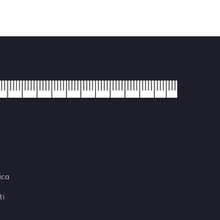
ica
ti