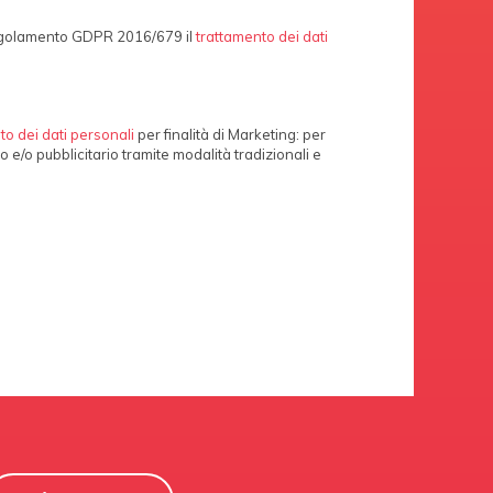
regolamento GDPR 2016/679 il
trattamento dei dati
to dei dati personali
per finalità di Marketing: per
vo e/o pubblicitario tramite modalità tradizionali e