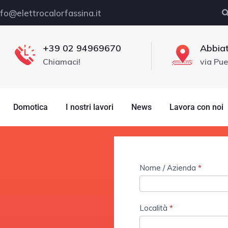
nfo@elettrocalorfassina.it
+39 02 94969670
Abbiat
Chiamaci!
via Pue
Domotica
I nostri lavori
News
Lavora con noi
Contact
Nome / Azienda
*
Us
Località
*