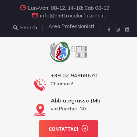
Lun-Ven: 08-12, 14-18; Sab 08-12
info@elettrocalorfassina.it
Area Professionisti
Search
+39 02 94969670
Chiamaci!
Abbiategrasso (MI)
via Puecher, 30
CONTATTACI