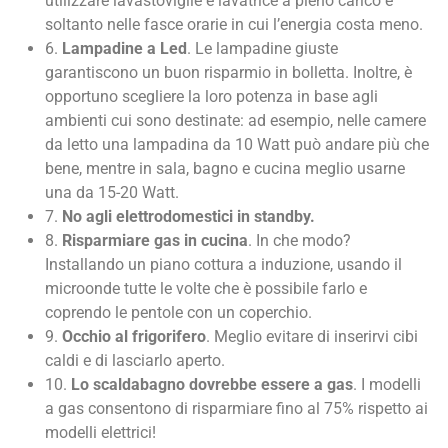
utilizzare lavastoviglie e lavatrice a pieno carico e
soltanto nelle fasce orarie in cui l’energia costa meno.
6.
Lampadine a Led
. Le lampadine giuste
garantiscono un buon risparmio in bolletta. Inoltre, è
opportuno scegliere la loro potenza in base agli
ambienti cui sono destinate: ad esempio, nelle camere
da letto una lampadina da 10 Watt può andare più che
bene, mentre in sala, bagno e cucina meglio usarne
una da 15-20 Watt.
7.
No agli elettrodomestici in standby.
8.
Risparmiare gas in cucina
. In che modo?
Installando un piano cottura a induzione, usando il
microonde tutte le volte che è possibile farlo e
coprendo le pentole con un coperchio.
9.
Occhio al frigorifero
. Meglio evitare di inserirvi cibi
caldi e di lasciarlo aperto.
10.
Lo scaldabagno dovrebbe essere a gas
. I modelli
a gas consentono di risparmiare fino al 75% rispetto ai
modelli elettrici!