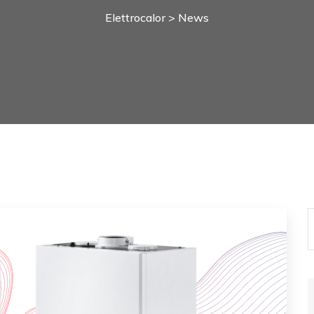
Elettrocalor
>
News