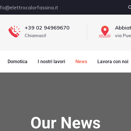
nfo@elettrocalorfassina.it
+39 02 94969670
Abbiat
Chiamaci!
via Pue
Domotica
I nostri lavori
News
Lavora con noi
Our News