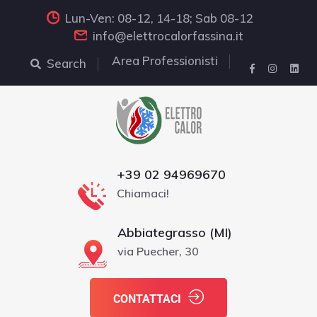
Lun-Ven: 08-12, 14-18; Sab 08-12
info@elettrocalorfassina.it
Area Professionisti
Search
+39 02 94969670
Chiamaci!
Abbiategrasso (MI)
via Puecher, 30
CONTATTACI