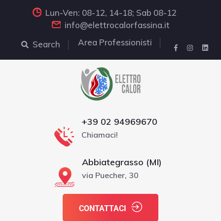
Lun-Ven: 08-12, 14-18; Sab 08-12
info@elettrocalorfassina.it
Area Professionisti
Search
+39 02 94969670
Chiamaci!
Abbiategrasso (MI)
via Puecher, 30
CONTATTACI