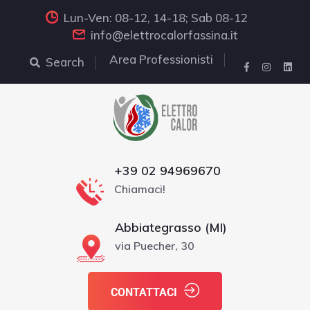
Lun-Ven: 08-12, 14-18; Sab 08-12
info@elettrocalorfassina.it
Area Professionisti
Search
+39 02 94969670
Chiamaci!
Abbiategrasso (MI)
via Puecher, 30
CONTATTACI