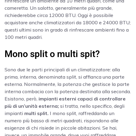
rinfrescare un ambiente da 10 metri quadri, come una
cameretta. Un salotto, generalmente più grande,
richiederebbe circa 12000 BTU. Oggi è possibile
acquistare anche climatizzatori da 18000 e 24000 BTU;
questi ultimi sono in grado di rinfrescare ambienti fino a
100 metri quadri.
Mono split o multi spit?
Sono due le parti principali di un climatizzatore: alla
prima, interna, denominata split, si affianca una parte
esterna. Normalmente, la potenza che gestisce la parte
interna combacia con la potenza destinata alla seconda.
Esistono, però,
impianti esterni capaci di controllare
più di un’unità esterna;
si tratta, nello specifico, degli
impianti
multi split.
I mono split, raffreddando un
numero più basso di metri quadrati, rispondono alle
esigenze di chi risiede in piccole abitazioni. Se hai,
invece, un immobile grande, dove vuoi raffreddare